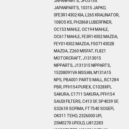
JAPANPARTS, JFO315S
JAPANPARTS, 10315 JAPKO,
0FE3R14302 KIA, L265 KRALINATOR,
108OS KS, PH2868 LUBERFINER,
OC153 MAHLE, OC194 MAHLE,
OC617 MAHLE, FE3R14302 MAZDA,
FEY014302 MAZDA, FS0714302B
MAZDA, Z260 MISFAT, FL821
MOTORCRAFT, J1313015
NIPPARTS, J131315 NIPPARTS,
15208091VA NISSAN, M131A15
NPS, PBA001 PARTS MALL, BC1284
PBR, PFH154 PUREX, C1028XPL
SAKURA, C1711 SAKURA, PFH154
SAUDI FILTERS, C413 SF, SP4039 SF,
S3261R SOFIMA, FT7540 SOGEFI,
OK311 TEHO, 2326000 UFI,
25M0270 UFIOLD, LI812283