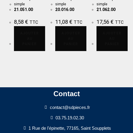
simple
simple
simple
21.051.00
20.016.00
21.062.00
8,58
€
11,08
€
17,56
€
TTC
TTC
TTC
AJOUTER
AJOUTER
AJOUTER
AU
AU
AU
PANIER
PANIER
PANIER
Contact
contact@sdpieces.fr
03.75.19.02.30
1 Rue de l'épinette, 77165, Saint Soupplets