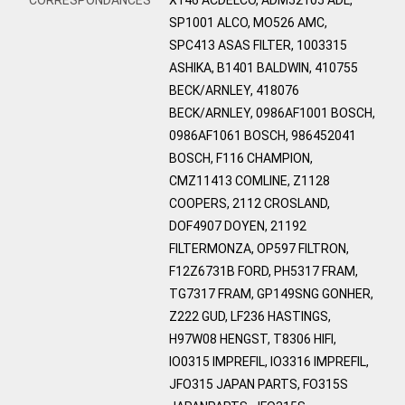
SP1001 ALCO, MO526 AMC,
SPC413 ASAS FILTER, 1003315
ASHIKA, B1401 BALDWIN, 410755
BECK/ARNLEY, 418076
BECK/ARNLEY, 0986AF1001 BOSCH,
0986AF1061 BOSCH, 986452041
BOSCH, F116 CHAMPION,
CMZ11413 COMLINE, Z1128
COOPERS, 2112 CROSLAND,
DOF4907 DOYEN, 21192
FILTERMONZA, OP597 FILTRON,
F12Z6731B FORD, PH5317 FRAM,
TG7317 FRAM, GP149SNG GONHER,
Z222 GUD, LF236 HASTINGS,
H97W08 HENGST, T8306 HIFI,
IO0315 IMPREFIL, IO3316 IMPREFIL,
JFO315 JAPAN PARTS, FO315S