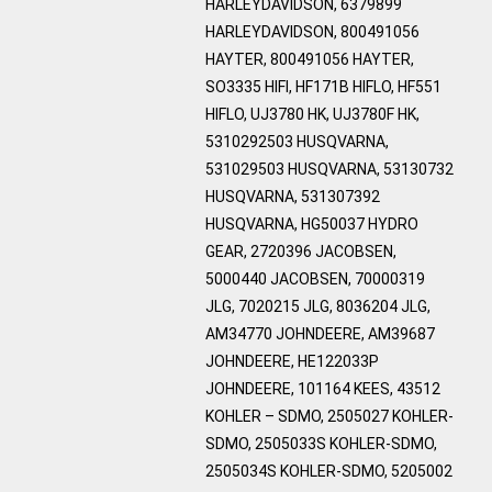
HARLEYDAVIDSON, 6379899
HARLEYDAVIDSON, 800491056
HAYTER, 800491056 HAYTER,
SO3335 HIFI, HF171B HIFLO, HF551
HIFLO, UJ3780 HK, UJ3780F HK,
5310292503 HUSQVARNA,
531029503 HUSQVARNA, 53130732
HUSQVARNA, 531307392
HUSQVARNA, HG50037 HYDRO
GEAR, 2720396 JACOBSEN,
5000440 JACOBSEN, 70000319
JLG, 7020215 JLG, 8036204 JLG,
AM34770 JOHNDEERE, AM39687
JOHNDEERE, HE122033P
JOHNDEERE, 101164 KEES, 43512
KOHLER – SDMO, 2505027 KOHLER-
SDMO, 2505033S KOHLER-SDMO,
2505034S KOHLER-SDMO, 5205002