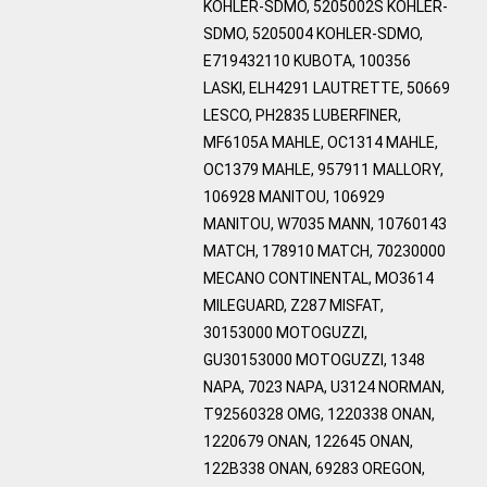
KOHLER-SDMO, 5205002S KOHLER-
SDMO, 5205004 KOHLER-SDMO,
E719432110 KUBOTA, 100356
LASKI, ELH4291 LAUTRETTE, 50669
LESCO, PH2835 LUBERFINER,
MF6105A MAHLE, OC1314 MAHLE,
OC1379 MAHLE, 957911 MALLORY,
106928 MANITOU, 106929
MANITOU, W7035 MANN, 10760143
MATCH, 178910 MATCH, 70230000
MECANO CONTINENTAL, MO3614
MILEGUARD, Z287 MISFAT,
30153000 MOTOGUZZI,
GU30153000 MOTOGUZZI, 1348
NAPA, 7023 NAPA, U3124 NORMAN,
T92560328 OMG, 1220338 ONAN,
1220679 ONAN, 122645 ONAN,
122B338 ONAN, 69283 OREGON,