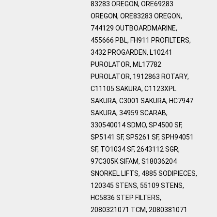
83283 OREGON, ORE69283
OREGON, ORE83283 OREGON,
744129 OUTBOARDMARINE,
455666 PBL, FH911 PROFILTERS,
3432 PROGARDEN, L10241
PUROLATOR, ML17782
PUROLATOR, 1912863 ROTARY,
C11105 SAKURA, C1123XPL
SAKURA, C3001 SAKURA, HC7947
SAKURA, 34959 SCARAB,
330540014 SDMO, SP4500 SF,
SP5141 SF, SP5261 SF, SPH94051
SF, TO1034 SF, 2643112 SGR,
97C305K SIFAM, S18036204
SNORKEL LIFTS, 4885 SODIPIECES,
120345 STENS, 55109 STENS,
HC5836 STEP FILTERS,
2080321071 TCM, 2080381071