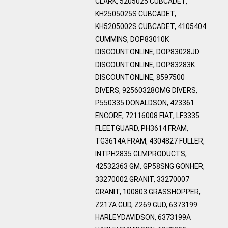
CLARK, 5205025 CUBCADET,
KH2505025S CUBCADET,
KH5205002S CUBCADET, 4105404
CUMMINS, DOP83010K
DISCOUNTONLINE, DOP83028JD
DISCOUNTONLINE, DOP83283K
DISCOUNTONLINE, 8597500
DIVERS, 92560328OMG DIVERS,
P550335 DONALDSON, 423361
ENCORE, 72116008 FIAT, LF3335
FLEETGUARD, PH3614 FRAM,
TG3614A FRAM, 4304827 FULLER,
INTPH2835 GLMPRODUCTS,
42532363 GM, GP58SNG GONHER,
33270002 GRANIT, 33270007
GRANIT, 100803 GRASSHOPPER,
Z217A GUD, Z269 GUD, 6373199
HARLEYDAVIDSON, 6373199A