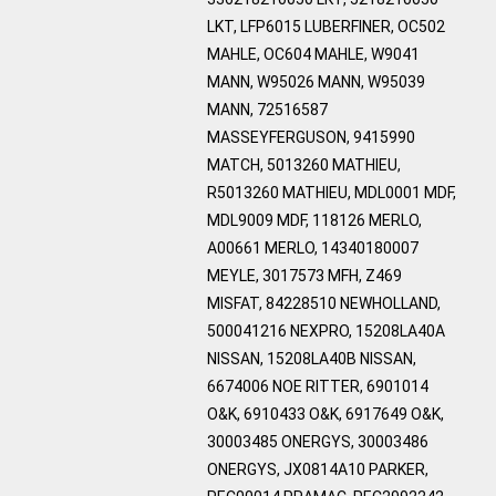
LKT, LFP6015 LUBERFINER, OC502
MAHLE, OC604 MAHLE, W9041
MANN, W95026 MANN, W95039
MANN, 72516587
MASSEYFERGUSON, 9415990
MATCH, 5013260 MATHIEU,
R5013260 MATHIEU, MDL0001 MDF,
MDL9009 MDF, 118126 MERLO,
A00661 MERLO, 14340180007
MEYLE, 3017573 MFH, Z469
MISFAT, 84228510 NEWHOLLAND,
500041216 NEXPRO, 15208LA40A
NISSAN, 15208LA40B NISSAN,
6674006 NOE RITTER, 6901014
O&K, 6910433 O&K, 6917649 O&K,
30003485 ONERGYS, 30003486
ONERGYS, JX0814A10 PARKER,