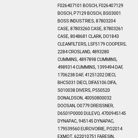
F026407101 BOSCH, F026407129
BOSCH, P7129 BOSCH, BS03001
BOSS INDUSTRIES, 87803204
CASE, 87803260 CASE, 87803261
CASE, 8048681 CLARK, DO1843
CLEANFILTERS, LSF5179 COOPERS,
2284 CROSLAND, 4893280
CUMMINS, 4897898 CUMMINS,
4989314 CUMMINS, 1399494 DAF,
1706238 DAF, 41251202 DIECI,
BHC5031 DIECI, DIFA5106 DIFA,
S010038 DIVERS, P550520
DONALDSON, 40050800032
DOOSAN, O0779 DREISSNER,
D6501P0000 DULEVO, 4700945145
DYNAPAC, 945145 DYNAPAC,
179539560 EUROVOIRIE, PO2014
EXMOT, 622010751 FARESIN,