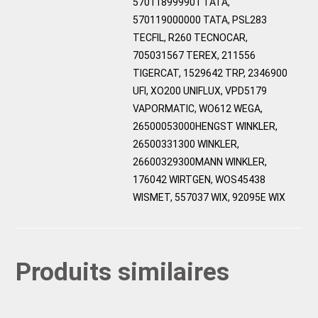
570118999901 TATA,
570119000000 TATA, PSL283
TECFIL, R260 TECNOCAR,
705031567 TEREX, 211556
TIGERCAT, 1529642 TRP, 2346900
UFI, XO200 UNIFLUX, VPD5179
VAPORMATIC, WO612 WEGA,
26500053000HENGST WINKLER,
26500331300 WINKLER,
26600329300MANN WINKLER,
176042 WIRTGEN, WOS45438
WISMET, 557037 WIX, 92095E WIX
Produits similaires