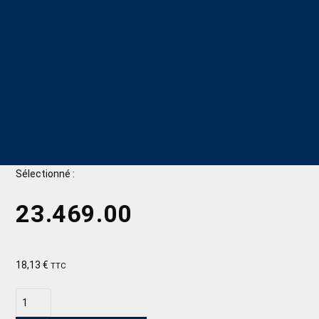
Sélectionné :
23.469.00
18,13
€
TTC