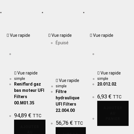
Vue rapide
Vue rapide
Vue rapide
Épuisé
Vue rapide
Vue rapide
simple
simple
Vue rapide
Reniflard gaz
20.012.02
simple
bas moteur UFI
Filtre
6,93
€
Filters
TTC
hydraulique
00.M01.35
UFI Filters
AJOUTER
22.004.00
AU
94,89
€
TTC
PANIER
56,76
€
TTC
AJOUTER
AU