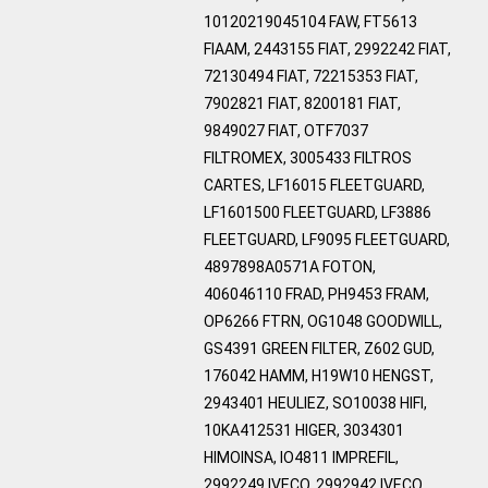
10120219045104 FAW, FT5613
FIAAM, 2443155 FIAT, 2992242 FIAT,
72130494 FIAT, 72215353 FIAT,
7902821 FIAT, 8200181 FIAT,
9849027 FIAT, OTF7037
FILTROMEX, 3005433 FILTROS
CARTES, LF16015 FLEETGUARD,
LF1601500 FLEETGUARD, LF3886
FLEETGUARD, LF9095 FLEETGUARD,
4897898A0571A FOTON,
406046110 FRAD, PH9453 FRAM,
OP6266 FTRN, OG1048 GOODWILL,
GS4391 GREEN FILTER, Z602 GUD,
176042 HAMM, H19W10 HENGST,
2943401 HEULIEZ, SO10038 HIFI,
10KA412531 HIGER, 3034301
HIMOINSA, IO4811 IMPREFIL,
2992249 IVECO, 2992942 IVECO,