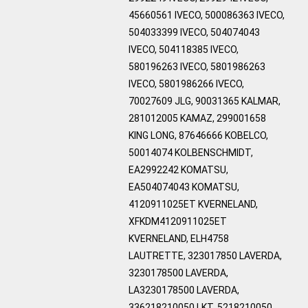
45660561 IVECO, 500086363 IVECO,
504033399 IVECO, 504074043
IVECO, 504118385 IVECO,
580196263 IVECO, 5801986263
IVECO, 5801986266 IVECO,
70027609 JLG, 90031365 KALMAR,
281012005 KAMAZ, 299001658
KING LONG, 87646666 KOBELCO,
50014074 KOLBENSCHMIDT,
EA2992242 KOMATSU,
EA504074043 KOMATSU,
4120911025ET KVERNELAND,
XFKDM4120911025ET
KVERNELAND, ELH4758
LAUTRETTE, 323017850 LAVERDA,
3230178500 LAVERDA,
LA3230178500 LAVERDA,
336218210050 LKT, 5218210050