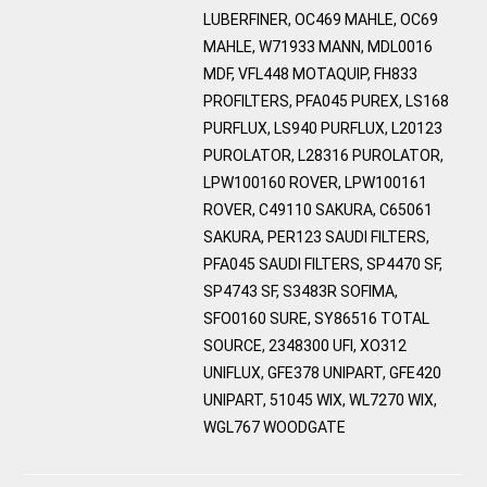
LUBERFINER, OC469 MAHLE, OC69
MAHLE, W71933 MANN, MDL0016
MDF, VFL448 MOTAQUIP, FH833
PROFILTERS, PFA045 PUREX, LS168
PURFLUX, LS940 PURFLUX, L20123
PUROLATOR, L28316 PUROLATOR,
LPW100160 ROVER, LPW100161
ROVER, C49110 SAKURA, C65061
SAKURA, PER123 SAUDI FILTERS,
PFA045 SAUDI FILTERS, SP4470 SF,
SP4743 SF, S3483R SOFIMA,
SFO0160 SURE, SY86516 TOTAL
SOURCE, 2348300 UFI, XO312
UNIFLUX, GFE378 UNIPART, GFE420
UNIPART, 51045 WIX, WL7270 WIX,
WGL767 WOODGATE