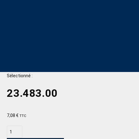
Sélectionné :
23.483.00
7,08
€
TTC