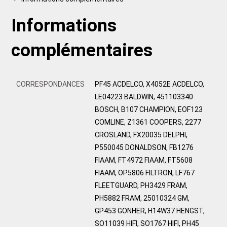
Informations
complémentaires
CORRESPONDANCES
PF45 ACDELCO, X4052E ACDELCO,
LE04223 BALDWIN, 451103340
BOSCH, B107 CHAMPION, EOF123
COMLINE, Z1361 COOPERS, 2277
CROSLAND, FX20035 DELPHI,
P550045 DONALDSON, FB1276
FIAAM, FT4972 FIAAM, FT5608
FIAAM, OP5806 FILTRON, LF767
FLEETGUARD, PH3429 FRAM,
PH5882 FRAM, 25010324 GM,
GP453 GONHER, H14W37 HENGST,
SO11039 HIFI, SO1767 HIFI, PH45