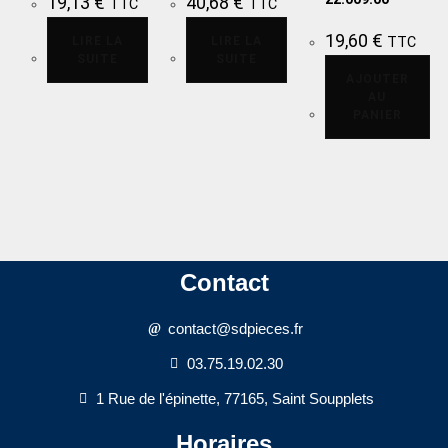
19,13
€
40,68
€
TTC
TTC
19,60
€
LIRE LA
LIRE LA
TTC
SUITE
SUITE
AJOUTER
AU
PANIER
Contact
contact@sdpieces.fr
03.75.19.02.30
1 Rue de l'épinette, 77165, Saint Soupplets
Horaires