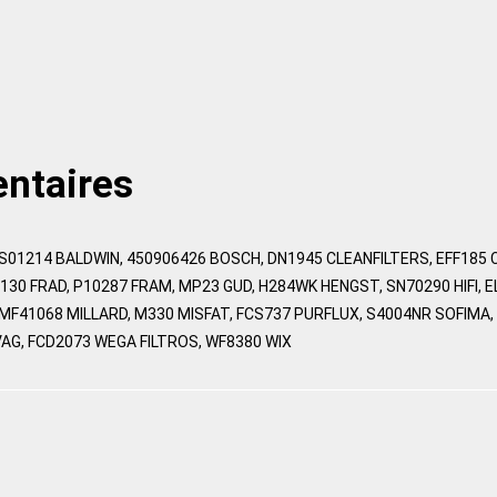
ntaires
FS01214 BALDWIN, 450906426 BOSCH, DN1945 CLEANFILTERS, EFF185
8130 FRAD, P10287 FRAM, MP23 GUD, H284WK HENGST, SN70290 HIFI,
F41068 MILLARD, M330 MISFAT, FCS737 PURFLUX, S4004NR SOFIMA, R
AG, FCD2073 WEGA FILTROS, WF8380 WIX