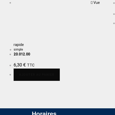
Vue
rapide
simple
20.012.00
6,30
€
TTC
AJOUTER AU PANIER
Horaires