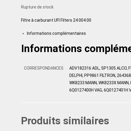
Rupture de stock
Filtre à carburant UFI Filters 24.004.00
Informations complémentaires
Informations compléme
CORRESPONDANCES
ADV182316 ADL, SP1305 ALCO, 
DELPHI, PP9861 FILTRON, 26436
WK8233 MANN, WK8233X MANN, M
6Q0127400H VAG, 6Q0127401H V
Produits similaires