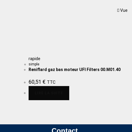
Vue
rapide
simple
Reniflard gaz bas moteur UFI Filters 00.M01.40
60,51
€
TTC
LIRE LA SUITE
Contact