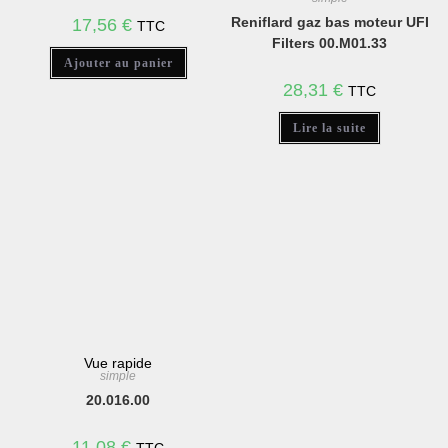
Reniflard gaz bas moteur UFI
17,56
€
TTC
Filters 00.M01.33
Ajouter au panier
28,31
€
TTC
Lire la suite
Vue rapide
simple
20.016.00
11,08
€