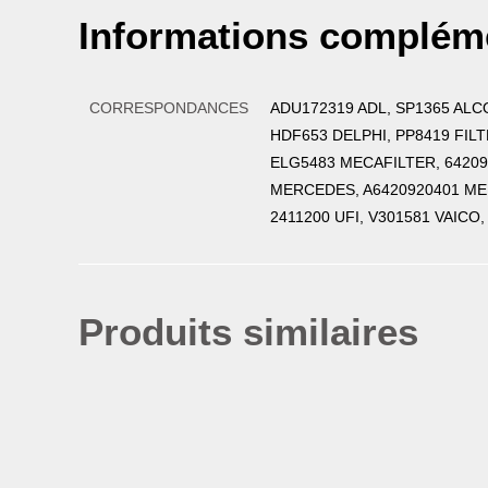
Informations complém
CORRESPONDANCES
ADU172319 ADL, SP1365 ALC
HDF653 DELPHI, PP8419 FIL
ELG5483 MECAFILTER, 6420
MERCEDES, A6420920401 MER
2411200 UFI, V301581 VAICO
Produits similaires