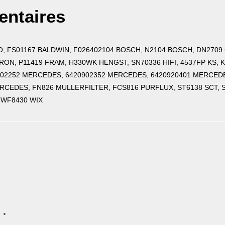
entaires
O, FS01167 BALDWIN, F026402104 BOSCH, N2104 BOSCH, DN270
TRON, P11419 FRAM, H330WK HENGST, SN70336 HIFI, 4537FP KS,
902252 MERCEDES, 6420902352 MERCEDES, 6420920401 MERCEDE
CEDES, FN826 MULLERFILTER, FCS816 PURFLUX, ST6138 SCT, S
, WF8430 WIX