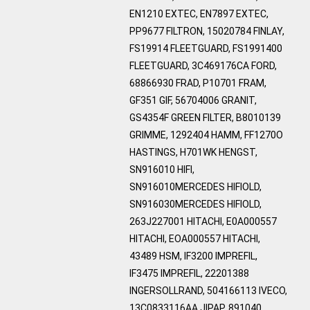
EN1210 EXTEC, EN7897 EXTEC,
PP9677 FILTRON, 15020784 FINLAY,
FS19914 FLEETGUARD, FS1991400
FLEETGUARD, 3C469176CA FORD,
68866930 FRAD, P10701 FRAM,
GF351 GIF, 56704006 GRANIT,
GS4354F GREEN FILTER, B8010139
GRIMME, 1292404 HAMM, FF1270O
HASTINGS, H701WK HENGST,
SN916010 HIFI,
SN916010MERCEDES HIFIOLD,
SN916030MERCEDES HIFIOLD,
263J227001 HITACHI, E0A000557
HITACHI, EOA000557 HITACHI,
43489 HSM, IF3200 IMPREFIL,
IF3475 IMPREFIL, 22201388
INGERSOLLRAND, 504166113 IVECO,
13C0833116AA JIPAP, 891040