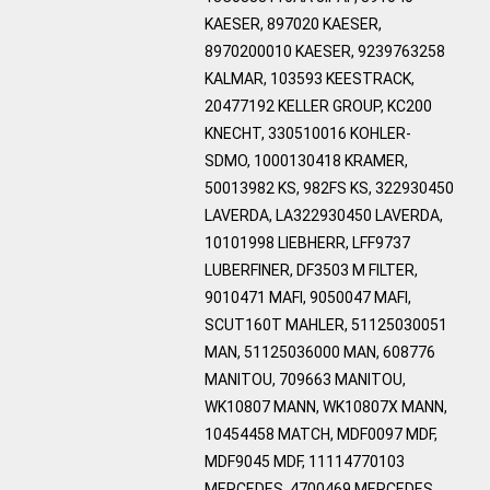
KAESER, 897020 KAESER,
8970200010 KAESER, 9239763258
KALMAR, 103593 KEESTRACK,
20477192 KELLER GROUP, KC200
KNECHT, 330510016 KOHLER-
SDMO, 1000130418 KRAMER,
50013982 KS, 982FS KS, 322930450
LAVERDA, LA322930450 LAVERDA,
10101998 LIEBHERR, LFF9737
LUBERFINER, DF3503 M FILTER,
9010471 MAFI, 9050047 MAFI,
SCUT160T MAHLER, 51125030051
MAN, 51125036000 MAN, 608776
MANITOU, 709663 MANITOU,
WK10807 MANN, WK10807X MANN,
10454458 MATCH, MDF0097 MDF,
MDF9045 MDF, 11114770103
MERCEDES, 4700469 MERCEDES,