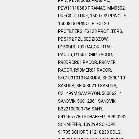
PPM, PEW00082 PRAMAC,
PEW11110683 PRAMAC, MM0502
PRECICULTURE, 1500792 PRINOTH,
1500818 PRINOTH, FG120
PROFILTERS, FG123 PROFILTERS,
PDS192 PZL SEDZISZOW,
R160DRCR01 RACOR, R160T
RACOR, R160TDHIR RACOR,
R90DRCR01 RACOR, R90MER
RACOR, R90MER01 RACOR,
SFC1031010 SAKURA, SFC530110
SAKURA, SFC530210 SAKURA,
CS1499M SAMPIYON, 56006214
SANDVIK, 56012861 SANDVIK,
B222100000766 SANY,
5411657780 SCHAEFER, 70990232
SCHAEFFER, 109299 SCHOPF,
91785 SCHOPF, 11210238 SDLG,