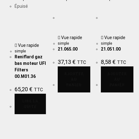
Épuisé
Vue rapide
Vue rapide
simple
simple
Vue rapide
21.065.00
21.051.00
simple
Reniflard gaz
37,13
€
8,58
€
TTC
TTC
bas moteur UFI
Filters
AJOUTER
AJOUTER
00.M01.36
AU
AU
PANIER
PANIER
65,20
€
TTC
LIRE LA
SUITE