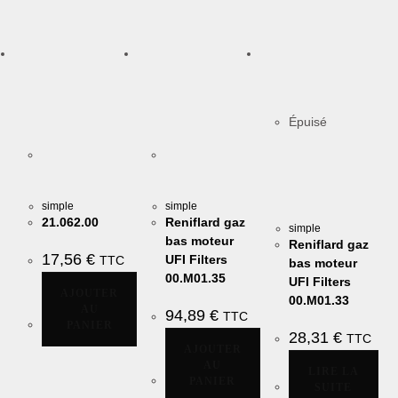
Épuisé
simple
simple
21.062.00
Reniflard gaz
simple
bas moteur
Reniflard gaz
17,56
€
UFI Filters
TTC
bas moteur
00.M01.35
UFI Filters
AJOUTER
00.M01.33
AU
94,89
€
TTC
PANIER
28,31
€
TTC
AJOUTER
AU
LIRE LA
PANIER
SUITE