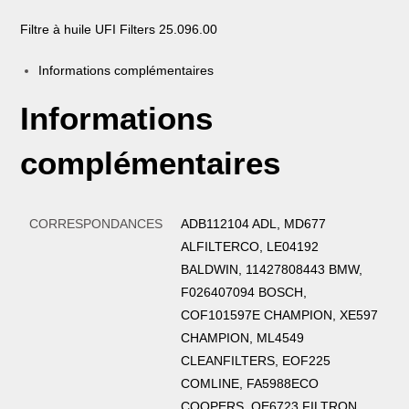
Filtre à huile UFI Filters 25.096.00
Informations complémentaires
Informations
complémentaires
CORRESPONDANCES
ADB112104 ADL, MD677
ALFILTERCO, LE04192
BALDWIN, 11427808443 BMW,
F026407094 BOSCH,
COF101597E CHAMPION, XE597
CHAMPION, ML4549
CLEANFILTERS, EOF225
COMLINE, FA5988ECO
COOPERS, OE6723 FILTRON,