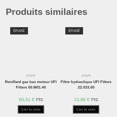
Produits similaires
ÉPUISÉ
ÉPUISÉ
simple
simple
Reniflard gaz bas moteur UFI
Filtre hydraulique UFI Filters
Filters 00.M01.40
22.033.00
60,51
€
13,86
€
TTC
TTC
Lire la suite
Lire la suite