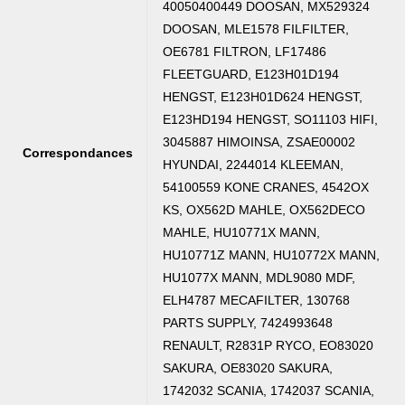
40050400449 DOOSAN, MX529324
DOOSAN, MLE1578 FILFILTER,
OE6781 FILTRON, LF17486
FLEETGUARD, E123H01D194
HENGST, E123H01D624 HENGST,
E123HD194 HENGST, SO11103 HIFI,
3045887 HIMOINSA, ZSAE00002
Correspondances
HYUNDAI, 2244014 KLEEMAN,
54100559 KONE CRANES, 4542OX
KS, OX562D MAHLE, OX562DECO
MAHLE, HU10771X MANN,
HU10771Z MANN, HU10772X MANN,
HU1077X MANN, MDL9080 MDF,
ELH4787 MECAFILTER, 130768
PARTS SUPPLY, 7424993648
RENAULT, R2831P RYCO, EO83020
SAKURA, OE83020 SAKURA,
1742032 SCANIA, 1742037 SCANIA,