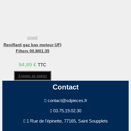
simple
Reniflard gaz bas moteur UFI
Filters 00.M01.35
94,89
€
TTC
Ajouter au panier
Contact
contact@sdpieces.fr
03.75.19.02.30
1 Rue de l'épinette, 77165, Saint Soupplets