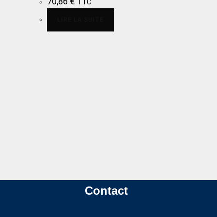
70,86
€
TTC
LIRE LA SUITE
Contact