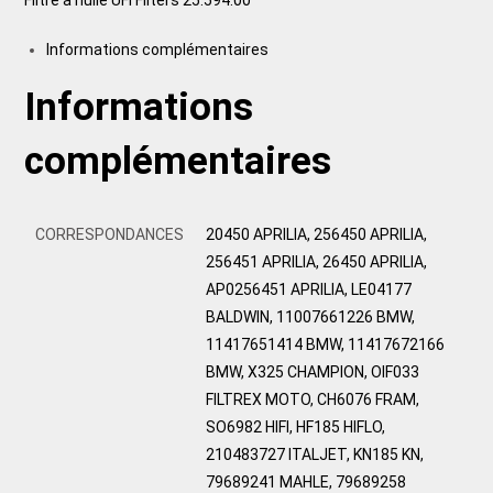
Informations complémentaires
Informations
complémentaires
CORRESPONDANCES
20450 APRILIA, 256450 APRILIA,
256451 APRILIA, 26450 APRILIA,
AP0256451 APRILIA, LE04177
BALDWIN, 11007661226 BMW,
11417651414 BMW, 11417672166
BMW, X325 CHAMPION, OIF033
FILTREX MOTO, CH6076 FRAM,
SO6982 HIFI, HF185 HIFLO,
210483727 ITALJET, KN185 KN,
79689241 MAHLE, 79689258