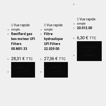
Vue rapide
simple
Vue rapide
Vue rapide
20.012.00
simple
simple
Reniflard gaz
Filtre
6,30
€
TTC
bas moteur UFI
hydraulique
Filters
UFI Filters
AJOUTER
00.M01.33
22.029.00
AU
PANIER
28,31
€
27,36
€
TTC
TTC
LIRE LA
LIRE LA
SUITE
SUITE