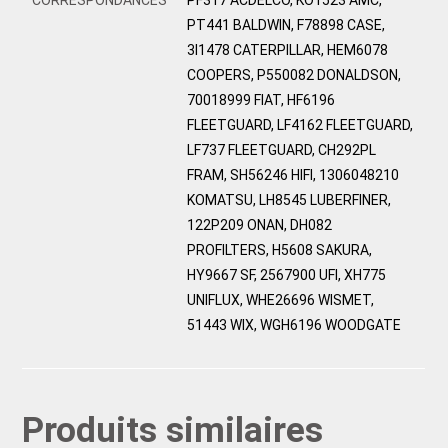
PT441 BALDWIN, F78898 CASE,
3I1478 CATERPILLAR, HEM6078
COOPERS, P550082 DONALDSON,
70018999 FIAT, HF6196
FLEETGUARD, LF4162 FLEETGUARD,
LF737 FLEETGUARD, CH292PL
FRAM, SH56246 HIFI, 1306048210
KOMATSU, LH8545 LUBERFINER,
122P209 ONAN, DH082
PROFILTERS, H5608 SAKURA,
HY9667 SF, 2567900 UFI, XH775
UNIFLUX, WHE26696 WISMET,
51443 WIX, WGH6196 WOODGATE
Produits similaires