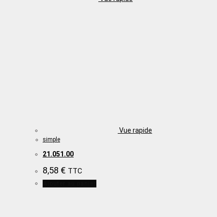
Vue rapide
simple
21.051.00
8,58
€
TTC
Ajouter au panier