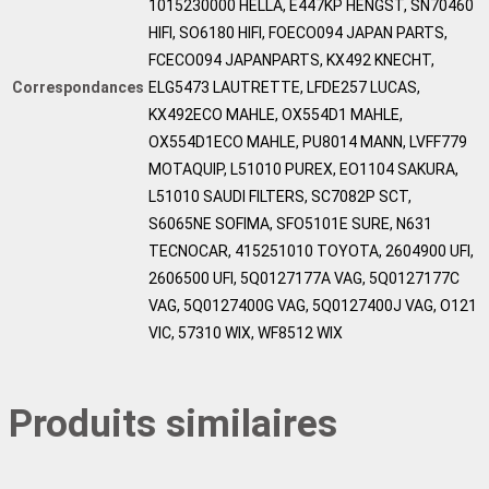
1015230000 HELLA, E447KP HENGST, SN70460
HIFI, SO6180 HIFI, FOECO094 JAPAN PARTS,
FCECO094 JAPANPARTS, KX492 KNECHT,
Correspondances
ELG5473 LAUTRETTE, LFDE257 LUCAS,
KX492ECO MAHLE, OX554D1 MAHLE,
OX554D1ECO MAHLE, PU8014 MANN, LVFF779
MOTAQUIP, L51010 PUREX, EO1104 SAKURA,
L51010 SAUDI FILTERS, SC7082P SCT,
S6065NE SOFIMA, SFO5101E SURE, N631
TECNOCAR, 415251010 TOYOTA, 2604900 UFI,
2606500 UFI, 5Q0127177A VAG, 5Q0127177C
VAG, 5Q0127400G VAG, 5Q0127400J VAG, O121
VIC, 57310 WIX, WF8512 WIX
Produits similaires