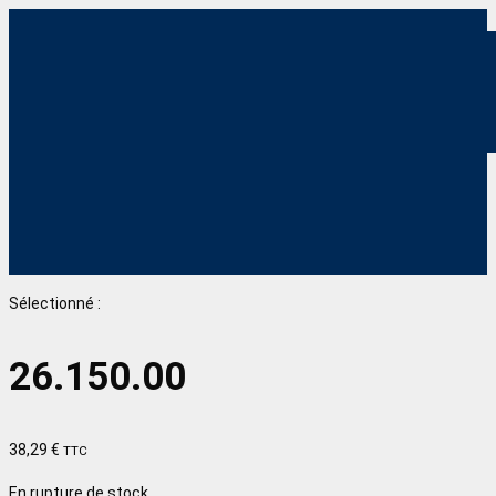
Sélectionné :
26.150.00
38,29
€
TTC
En rupture de stock