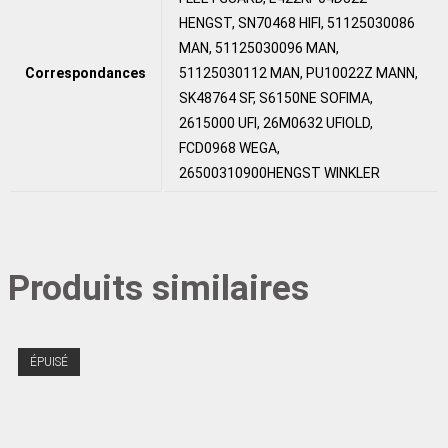
HENGST, SN70468 HIFI, 51125030086
MAN, 51125030096 MAN,
Correspondances
51125030112 MAN, PU10022Z MANN,
SK48764 SF, S6150NE SOFIMA,
2615000 UFI, 26M0632 UFIOLD,
FCD0968 WEGA,
26500310900HENGST WINKLER
Produits similaires
ÉPUISÉ