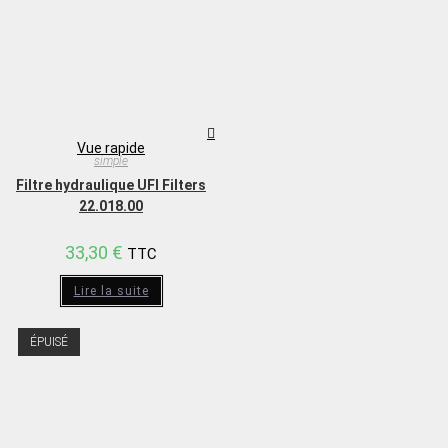
Vue rapide
simple
Filtre hydraulique UFI Filters
22.018.00
33,30
€
TTC
Lire la suite
ÉPUISÉ