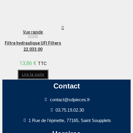
Vue rapide
simple
Filtre hydraulique UFI Filters
22.033.00
13,86
€
TTC
Lire la suite
Contact
contact@sdpieces.fr
03.75.19.02.30
1 Rue de l'épinette, 77165, Saint Soupplets