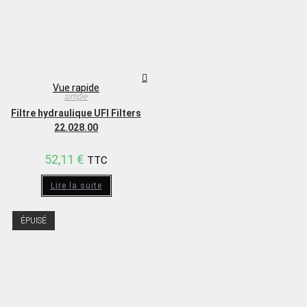
Vue rapide
simple
Filtre hydraulique UFI Filters
22.028.00
52,11
€
TTC
Lire la suite
ÉPUISÉ