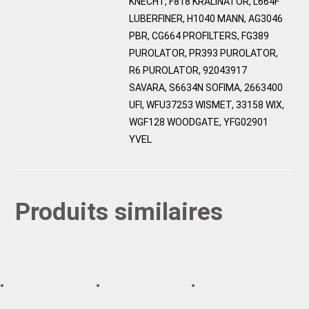
KNECHT, F818 KRALINATOR, L664F
LUBERFINER, H1040 MANN, AG3046
PBR, CG664 PROFILTERS, FG389
PUROLATOR, PR393 PUROLATOR,
R6 PUROLATOR, 92043917
SAVARA, S6634N SOFIMA, 2663400
UFI, WFU37253 WISMET, 33158 WIX,
WGF128 WOODGATE, YFG02901
YVEL
Produits similaires