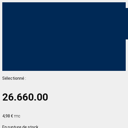
Sélectionné :
26.660.00
4,98
€
TTC
En rupture de stock