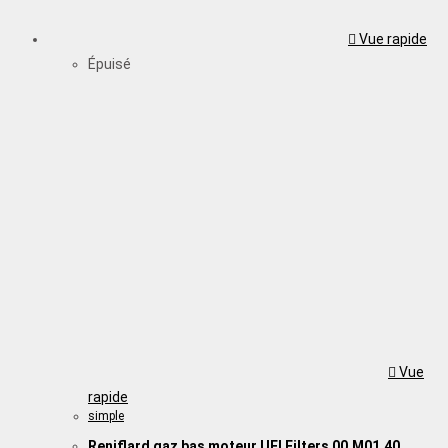
Vue rapide
Épuisé
Vue
rapide
simple
Reniflard gaz bas moteur UFI Filters 00.M01.40