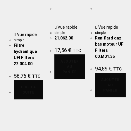
Vue rapide
Vue rapide
simple
simple
Vue rapide
21.062.00
Reniflard gaz
simple
bas moteur UFI
Filtre
17,56
€
Filters
TTC
hydraulique
00.M01.35
UFI Filters
AJOUTER
22.004.00
AU
94,89
€
TTC
PANIER
56,76
€
TTC
AJOUTER
AU
LIRE LA
PANIER
SUITE