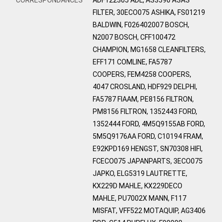
FILTER, 30ECO075 ASHIKA, FS01219
BALDWIN, F026402007 BOSCH,
N2007 BOSCH, CFF100472
CHAMPION, MG1658 CLEANFILTERS,
EFF171 COMLINE, FA5787
COOPERS, FEM4258 COOPERS,
4047 CROSLAND, HDF929 DELPHI,
FA5787 FIAAM, PE8156 FILTRON,
PM8156 FILTRON, 1352443 FORD,
1352444 FORD, 4M5Q9155AB FORD,
5M5Q9176AA FORD, C10194 FRAM,
E92KPD169 HENGST, SN70308 HIFI,
FCECO075 JAPANPARTS, 3ECO075
JAPKO, ELG5319 LAUTRETTE,
KX229D MAHLE, KX229DECO
MAHLE, PU7002X MANN, F117
MISFAT, VFF522 MOTAQUIP, AG3406