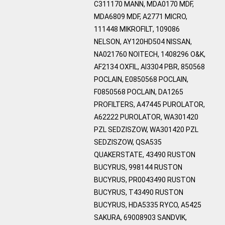
C311170 MANN, MDA0170 MDF,
MDA6809 MDF, A2771 MICRO,
111448 MIKROFILT, 109086
NELSON, AY120HD504 NISSAN,
NA021760 NOITECH, 1408296 O&K,
AF2134 OXFIL, AI3304 PBR, 850568
POCLAIN, E0850568 POCLAIN,
F0850568 POCLAIN, DA1265
PROFILTERS, A47445 PUROLATOR,
A62222 PUROLATOR, WA301420
PZL SEDZISZOW, WA301420 PZL
SEDZISZOW, QSA535
QUAKERSTATE, 43490 RUSTON
BUCYRUS, 998144 RUSTON
BUCYRUS, PR0043490 RUSTON
BUCYRUS, T43490 RUSTON
BUCYRUS, HDA5335 RYCO, A5425
SAKURA, 69008903 SANDVIK,