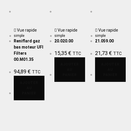
Vue rapide
Vue rapide
Vue rapide
simple
simple
simple
Reniflard gaz
20.020.00
21.059.00
bas moteur UFI
15,35
€
21,73
€
Filters
TTC
TTC
00.M01.35
AJOUTER
AJOUTER
AU
AU
94,89
€
TTC
PANIER
PANIER
AJOUTER
AU
PANIER