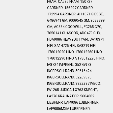
FRAM, CA535 FRAM, 150727
GARDNER, 156297 GARDNER,
172994 GARDNER, AHI1071 GIESSE,
6486941 GM, 9009545 GM, 9038399
GM, AG334 GOODWILL, FC265 GPC,
7650141 GUASCOR, ADG479 GUD,
HDA9086 HEAVYDUTYAIR, SA10371
HIFI, SA14725 HIFI, SA8219 HIFI,
178012020 HINO, 178012260 HINO,
178012290 HINO, S178012290 HINO,
IA8724 IMPREFIL, 35275973
INGERSOLLRAND, 50616424
INGERSOLLRAND, 52269875
INGERSOLLRAND, 8322987 IVECO,
FA1265 JUDICA, LX763 KNECHT,
LA276 KRALINATOR, 5604682
LIEBHERR, LAF9086 LUBERFINER,
LAF9086MXM LUBERFINER,