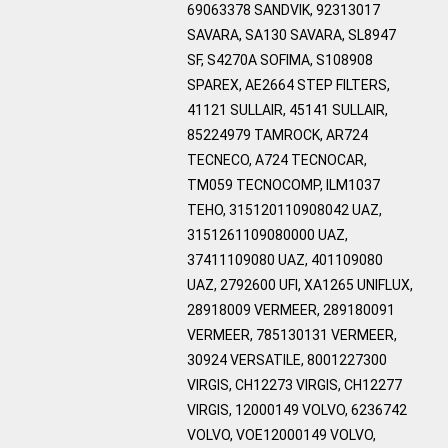
69063378 SANDVIK, 92313017
SAVARA, SA130 SAVARA, SL8947
SF, S4270A SOFIMA, S108908
SPAREX, AE2664 STEP FILTERS,
41121 SULLAIR, 45141 SULLAIR,
85224979 TAMROCK, AR724
TECNECO, A724 TECNOCAR,
TM059 TECNOCOMP, ILM1037
TEHO, 315120110908042 UAZ,
3151261109080000 UAZ,
37411109080 UAZ, 401109080
UAZ, 2792600 UFI, XA1265 UNIFLUX,
28918009 VERMEER, 289180091
VERMEER, 785130131 VERMEER,
30924 VERSATILE, 8001227300
VIRGIS, CH12273 VIRGIS, CH12277
VIRGIS, 12000149 VOLVO, 6236742
VOLVO, VOE12000149 VOLVO,