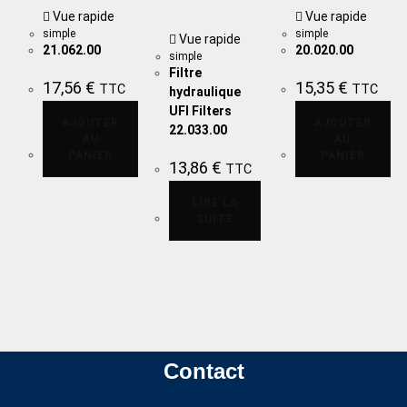
Vue rapide
Vue rapide
simple
simple
Vue rapide
21.062.00
20.020.00
simple
Filtre
17,56
€
15,35
€
TTC
TTC
hydraulique
UFI Filters
AJOUTER
AJOUTER
22.033.00
AU
AU
PANIER
PANIER
13,86
€
TTC
LIRE LA
SUITE
Contact