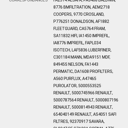
8776 BMFILTRATION, AEM2718
COOPERS, 9770 CROSLAND,
P776251 DONALDSON, AF1882
FLEETGUARD, CA5764 FRAM,
SA11832 HIFI, IA1450 IMPREFIL,
IA8776 IMPREFIL, FAPL034
ISOTECH, LAF5836 LUBERFINER,
C301184 MANN, MDA9151 MDF,
84945S NELSON, FA1443
PERMATIC, DA1608 PROFILTERS,
A560 PURFLUX, A47465
PUROLATOR, 5000553525
RENAULT, 5000745966 RENAULT,
5000787564 RENAULT, 5000807196
RENAULT, 5000814943 RENAULT,
654040149 RENAULT, AS4051 SAFI
FILTRES, 92370917 SAVARA,