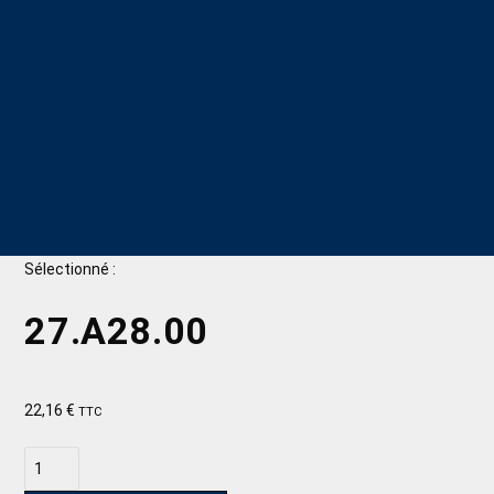
Sélectionné :
27.A28.00
22,16
€
TTC