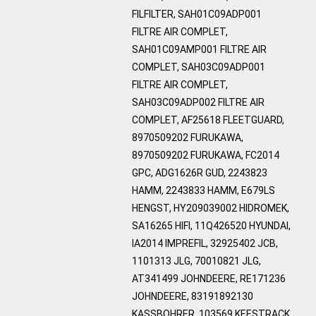
FILFILTER, SAH01C09ADP001
FILTRE AIR COMPLET,
SAH01C09AMP001 FILTRE AIR
COMPLET, SAH03C09ADP001
FILTRE AIR COMPLET,
SAH03C09ADP002 FILTRE AIR
COMPLET, AF25618 FLEETGUARD,
8970509202 FURUKAWA,
8970509202 FURUKAWA, FC2014
GPC, ADG1626R GUD, 2243823
HAMM, 2243833 HAMM, E679LS
HENGST, HY209039002 HIDROMEK,
SA16265 HIFI, 11Q426520 HYUNDAI,
IA2014 IMPREFIL, 32925402 JCB,
1101313 JLG, 70010821 JLG,
AT341499 JOHNDEERE, RE171236
JOHNDEERE, 83191892130
KASSBOHRER, 103569 KEESTRACK,