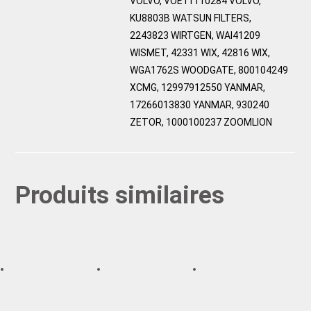
VOLVO, VOE11110284 VOLVO,
KU8803B WATSUN FILTERS,
2243823 WIRTGEN, WAI41209
WISMET, 42331 WIX, 42816 WIX,
WGA1762S WOODGATE, 800104249
XCMG, 12997912550 YANMAR,
17266013830 YANMAR, 930240
ZETOR, 1000100237 ZOOMLION
Produits similaires