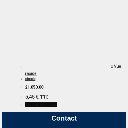
Vue
rapide
simple
21.050.00
5,45
€
TTC
Ajouter au panier
Contact