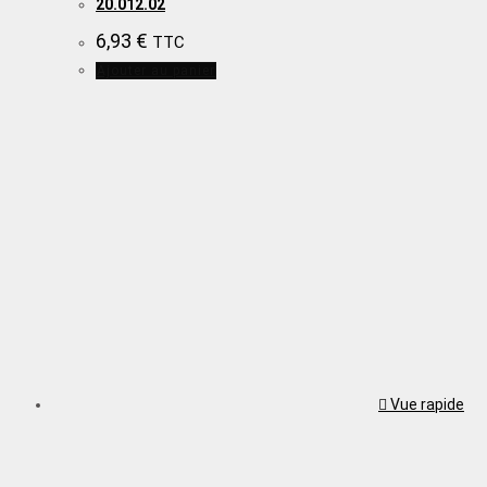
20.012.02
6,93
€
TTC
Ajouter au panier
Vue rapide