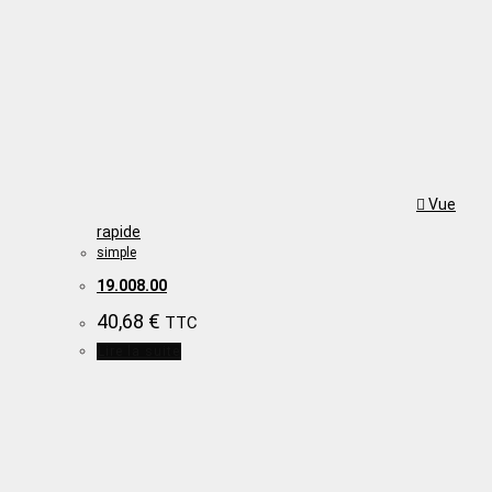
Vue
rapide
simple
19.008.00
40,68
€
TTC
Lire la suite