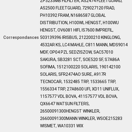
ZP3233MB FILFILTER, AS2474 FLEETGUARD,
AS2500 FLEETGUARD, 729027120 FRAD,
PH10392 FRAM, N1686587 GLOBAL
DISTRIBUTION, H100WL HENGST, H100WU
HENGST, OV6081 HIFI, IS7600 IMPREFIL,
Correspondances
503139396 IRISBUS, 212200210 KINGLONG,
4532AR KS, LC4 MAHLE, C811 MANN, MDS9014
MDF, OP04 PZL SEDZISZOW, SAC57010
SAKURA, SB3281 SCT, SOE520 SF, S7A86A
SOFIMA, 1512100220 SOLARIS, 190142100
SOLARIS, SFR2474AO SURE, A917R
TECNOCAR, 1532485 TRP, 1533665 TRP,
1556334 TRP, 27A8600 UFI, XD11 UNIFLUX,
1157577 VDL BOVA, 41157577 VDL BOVA,
QX6647 WATSUN FILTERS,
26500091300HENGST WINKLER,
26600091300MANN WINKLER, WSOE215283
WISMET, WA10331 WIX