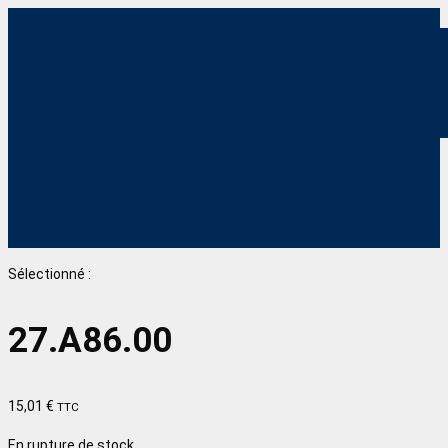
Sélectionné :
27.A86.00
15,01
€
TTC
En rupture de stock