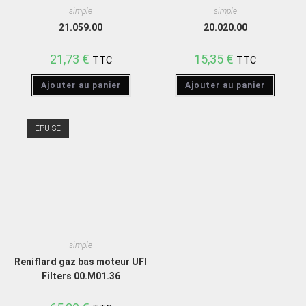
simple
simple
21.059.00
20.020.00
21,73
€
15,35
€
TTC
TTC
Ajouter au panier
Ajouter au panier
ÉPUISÉ
simple
Reniflard gaz bas moteur UFI
Filters 00.M01.36