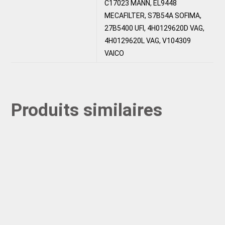
C17023 MANN, EL9448
MECAFILTER, S7B54A SOFIMA,
27B5400 UFI, 4H0129620D VAG,
4H0129620L VAG, V104309
VAICO
Produits similaires