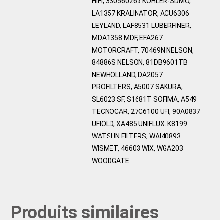
HIFI, 330560269 KOHLER-SDMO,
LA1357 KRALINATOR, ACU6306
LEYLAND, LAF8531 LUBERFINER,
MDA1358 MDF, EFA267
MOTORCRAFT, 70469N NELSON,
84886S NELSON, 81DB9601TB
NEWHOLLAND, DA2057
PROFILTERS, A5007 SAKURA,
SL6023 SF, S1681T SOFIMA, A549
TECNOCAR, 27C6100 UFI, 90A0837
UFIOLD, XA485 UNIFLUX, K8199
WATSUN FILTERS, WAI40893
WISMET, 46603 WIX, WGA203
WOODGATE
Produits similaires