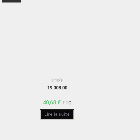
simple
19.008.00
40,68
€
TTC
Lire la suite