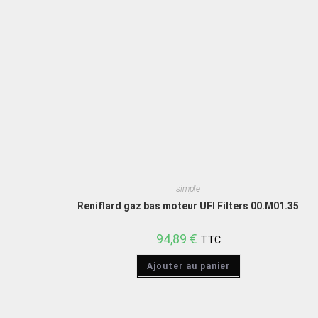
simple
Reniflard gaz bas moteur UFI Filters 00.M01.35
94,89
€
TTC
Ajouter au panier