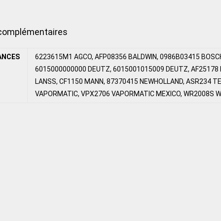
 complémentaires
ANCES
6223615M1 AGCO, AFP08356 BALDWIN, 0986B03415 BOSCH
6015000000000 DEUTZ, 6015001015009 DEUTZ, AF25178 F
LANSS, CF1150 MANN, 87370415 NEWHOLLAND, ASR234 TEC
VAPORMATIC, VPX2706 VAPORMATIC MEXICO, WR2008S W