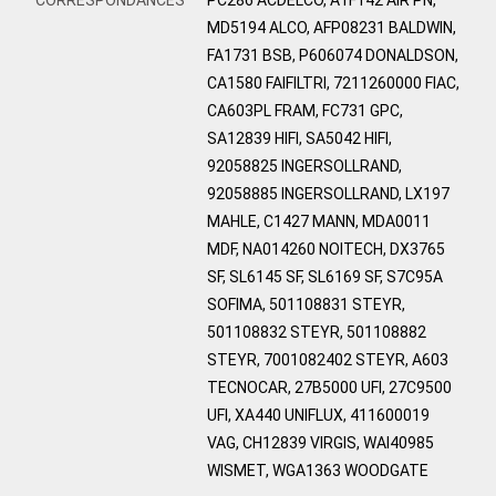
MD5194 ALCO, AFP08231 BALDWIN,
FA1731 BSB, P606074 DONALDSON,
CA1580 FAIFILTRI, 7211260000 FIAC,
CA603PL FRAM, FC731 GPC,
SA12839 HIFI, SA5042 HIFI,
92058825 INGERSOLLRAND,
92058885 INGERSOLLRAND, LX197
MAHLE, C1427 MANN, MDA0011
MDF, NA014260 NOITECH, DX3765
SF, SL6145 SF, SL6169 SF, S7C95A
SOFIMA, 501108831 STEYR,
501108832 STEYR, 501108882
STEYR, 7001082402 STEYR, A603
TECNOCAR, 27B5000 UFI, 27C9500
UFI, XA440 UNIFLUX, 411600019
VAG, CH12839 VIRGIS, WAI40985
WISMET, WGA1363 WOODGATE