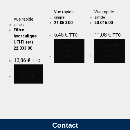
Vue rapide
Vue rapide
simple
simple
Vue rapide
21.050.00
20.016.00
simple
Filtre
5,45
€
11,08
€
TTC
TTC
hydraulique
UFI Filters
AJOUTER
AJOUTER
22.033.00
AU
AU
PANIER
PANIER
13,86
€
TTC
LIRE LA
SUITE
Contact