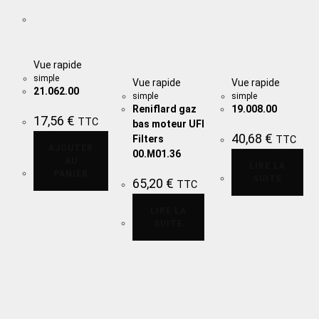
Vue rapide
simple
Vue rapide
Vue rapide
21.062.00
simple
simple
Reniflard gaz
19.008.00
17,56
€
TTC
bas moteur UFI
40,68
€
Filters
TTC
AJOUTER
00.M01.36
AU
LIRE LA
PANIER
SUITE
65,20
€
TTC
LIRE LA
SUITE