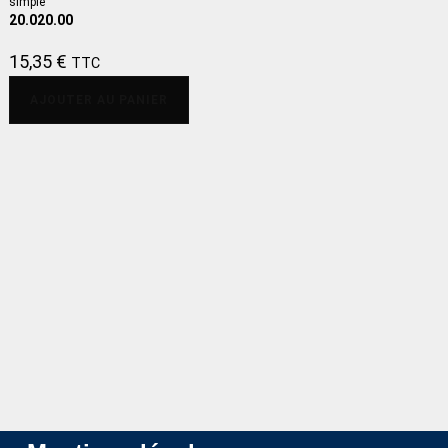
simple
20.020.00
15,35
€
TTC
AJOUTER AU PANIER