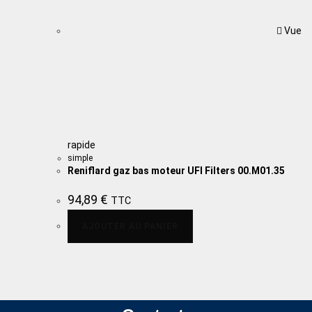
Vue
rapide
simple
Reniflard gaz bas moteur UFI Filters 00.M01.35
94,89
€
TTC
AJOUTER AU PANIER