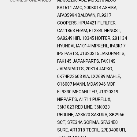
KA1611 AMC, 200K014 ASHIKA,
AFA05994 BALDWIN, FL9217
COOPERS, HPU4421 FILFILTER,
CA11863 FRAM, E1284L HENGST,
SA8249 HIFI, 18345 HOFFER, 281134
HYUNDAI, IA1014 IMPREFIL, IFA3K17
IPS PARTS, J1320315 JAKOPARTS,
FAK145 JAPANPARTS, FAK14S
JAPANPARTS, 20K14 JAPKO,
0K74R23603 KIA, LX2689 MAHLE,
C16007 MANN, MDA9946 MDF,
EL9330 MECAFILTER, J1320319
NIPPARTS, A1711 PURFLUX,
36K1023 RED LINE, 36KI023
REDLINE, A28520 SAKURA, SB2966
SCT, S7E34A SOFIMA, SFA34E0
SURE, AR1018 TECFIL, 27E3400 UFI,