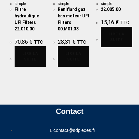
simple
simple
simple
Filtre
Reniflard gaz
22.005.00
hydraulique
bas moteur UFI
15,16
€
UFI Filters
Filters
TTC
22.010.00
00.M01.33
LIRE LA
SUITE
70,86
€
28,31
€
TTC
TTC
LIRE LA
LIRE LA
SUITE
SUITE
Contact
contact@sdpieces.fr