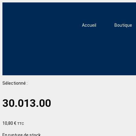
Accueil
Boutique
Sélectionné :
30.013.00
10,80
€
TTC
En rupture de stock