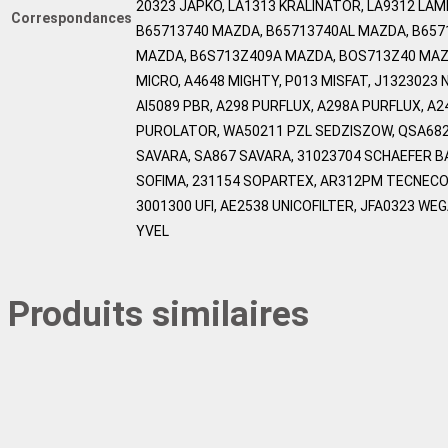
20323 JAPKO, LA1313 KRALINATOR, LA9312 LAM
Correspondances
B65713740 MAZDA, B65713740AL MAZDA, B657
MAZDA, B6S713Z409A MAZDA, BOS713Z40 MAZD
MICRO, A4648 MIGHTY, P013 MISFAT, J1323023 
AI5089 PBR, A298 PURFLUX, A298A PURFLUX, A
PUROLATOR, WA50211 PZL SEDZISZOW, QSA68
SAVARA, SA867 SAVARA, 31023704 SCHAEFER BA
SOFIMA, 231154 SOPARTEX, AR312PM TECNECO,
3001300 UFI, AE2538 UNICOFILTER, JFA0323 WEG
YVEL
Produits similaires