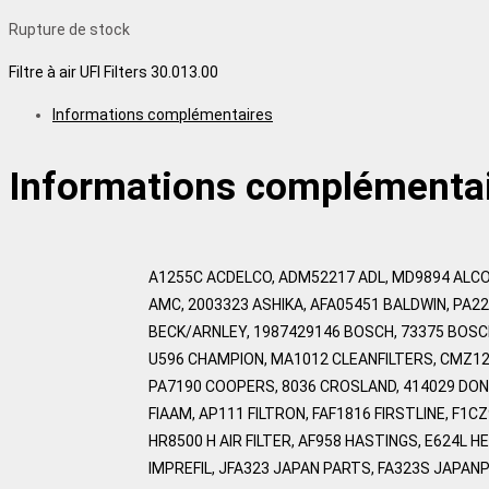
Rupture de stock
Filtre à air UFI Filters 30.013.00
Informations complémentaires
Informations complémenta
A1255C ACDELCO, ADM52217 ADL, MD9894 ALCO
AMC, 2003323 ASHIKA, AFA05451 BALDWIN, PA2
BECK/ARNLEY, 1987429146 BOSCH, 73375 BOSC
U596 CHAMPION, MA1012 CLEANFILTERS, CMZ12
PA7190 COOPERS, 8036 CROSLAND, 414029 DONI
FIAAM, AP111 FILTRON, FAF1816 FIRSTLINE, F1C
HR8500 H AIR FILTER, AF958 HASTINGS, E624L HE
IMPREFIL, JFA323 JAPAN PARTS, FA323S JAPAN