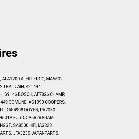
ires
, ALA1200 ALFILTERCO, MA5602
220 BALDWIN, 421494
H, S9146 BOSCH, AF7826 CHAMP,
449 COMLINE, AG1093 COOPERS,
T, DAF4908 DOYEN, PA7050
Z9601A FORD, CA6828 FRAM,
NGST, SA8500 HIFI, IA3323
PARTS, JFA323S JAPANPARTS,