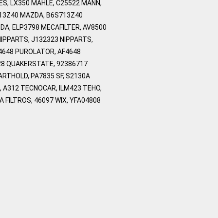
ES, LX350 MAHLE, C25522 MANN,
13Z40 MAZDA, B6S713Z40
A, ELP3798 MECAFILTER, AV8500
NIPPARTS, J132323 NIPPARTS,
24648 PUROLATOR, AF4648
28 QUAKERSTATE, 92386717
RTHOLD, PA7835 SF, S2130A
 A312 TECNOCAR, ILM423 TEHO,
A FILTROS, 46097 WIX, YFA04808