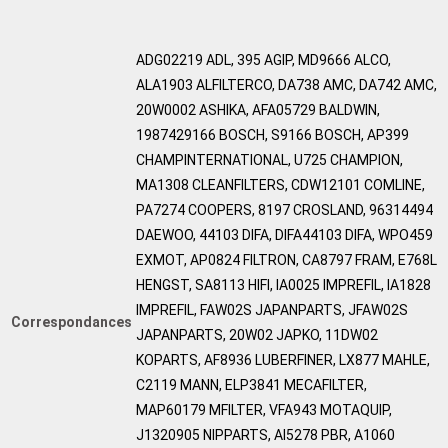
ADG02219 ADL, 395 AGIP, MD9666 ALCO,
ALA1903 ALFILTERCO, DA738 AMC, DA742 AMC,
20W0002 ASHIKA, AFA05729 BALDWIN,
1987429166 BOSCH, S9166 BOSCH, AP399
CHAMPINTERNATIONAL, U725 CHAMPION,
MA1308 CLEANFILTERS, CDW12101 COMLINE,
PA7274 COOPERS, 8197 CROSLAND, 96314494
DAEWOO, 44103 DIFA, DIFA44103 DIFA, WPO459
EXMOT, AP0824 FILTRON, CA8797 FRAM, E768L
HENGST, SA8113 HIFI, IA0025 IMPREFIL, IA1828
IMPREFIL, FAW02S JAPANPARTS, JFAW02S
Correspondances
JAPANPARTS, 20W02 JAPKO, 11DW02
KOPARTS, AF8936 LUBERFINER, LX877 MAHLE,
C2119 MANN, ELP3841 MECAFILTER,
MAP60179 MFILTER, VFA943 MOTAQUIP,
J1320905 NIPPARTS, AI5278 PBR, A1060