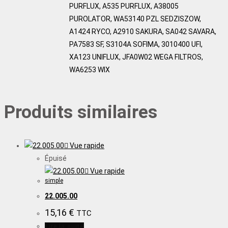
PURFLUX, A535 PURFLUX, A38005
PUROLATOR, WA53140 PZL SEDZISZOW,
A1424 RYCO, A2910 SAKURA, SA042 SAVARA,
PA7583 SF, S3104A SOFIMA, 3010400 UFI,
XA123 UNIFLUX, JFA0W02 WEGA FILTROS,
WA6253 WIX
Produits similaires
Vue rapide
Épuisé
Vue rapide
simple
22.005.00
15,16
€
TTC
Lire la suite