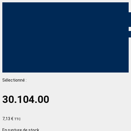
Sélectionné :
30.104.00
7,13
€
TTC
En rupture de stock