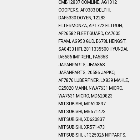
CMB12837 COMLINE, AG1312
COOPERS, AF0383 DELPHI,
DAF5330 DOYEN, 12283
FILTERMONZA, AP1722 FILTRON,
AF26582 FLEETGUARD, CA7605
FRAM, AG953 GUD, E678L HENGST,
SA8433 HIFI, 2811335500 HYUNDAI,
IA5586 IMPREFIL, FA586S
JAPANPARTS, JFA586S
JAPANPARTS, 20586 JAPKO,
AF7876 LUBERFINER, LX839 MAHLE,
C25020 MANN, NWA7631 MICRO,
WA7631 MICRO, MD620823
MITSUBISHI, MD620837
MITSUBISHI, MR571473
MITSUBISHI, XD620837
MITSUBISHI, XR571473
MITSUBISHI, J1325026 NIPPARTS,