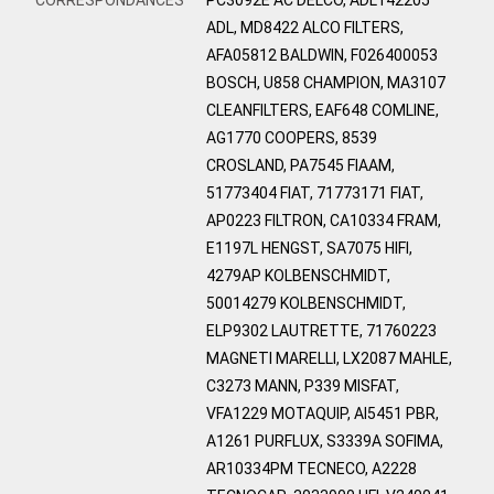
ADL, MD8422 ALCO FILTERS,
AFA05812 BALDWIN, F026400053
BOSCH, U858 CHAMPION, MA3107
CLEANFILTERS, EAF648 COMLINE,
AG1770 COOPERS, 8539
CROSLAND, PA7545 FIAAM,
51773404 FIAT, 71773171 FIAT,
AP0223 FILTRON, CA10334 FRAM,
E1197L HENGST, SA7075 HIFI,
4279AP KOLBENSCHMIDT,
50014279 KOLBENSCHMIDT,
ELP9302 LAUTRETTE, 71760223
MAGNETI MARELLI, LX2087 MAHLE,
C3273 MANN, P339 MISFAT,
VFA1229 MOTAQUIP, AI5451 PBR,
A1261 PURFLUX, S3339A SOFIMA,
AR10334PM TECNECO, A2228