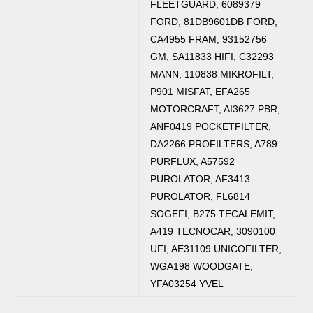
FLEETGUARD, 6089379
FORD, 81DB9601DB FORD,
CA4955 FRAM, 93152756
GM, SA11833 HIFI, C32293
MANN, 110838 MIKROFILT,
P901 MISFAT, EFA265
MOTORCRAFT, AI3627 PBR,
ANF0419 POCKETFILTER,
DA2266 PROFILTERS, A789
PURFLUX, A57592
PUROLATOR, AF3413
PUROLATOR, FL6814
SOGEFI, B275 TECALEMIT,
A419 TECNOCAR, 3090100
UFI, AE31109 UNICOFILTER,
WGA198 WOODGATE,
YFA03254 YVEL