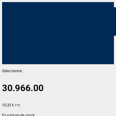
Sélectionné :
30.966.00
10,35
€
TTC
En rupture de stock