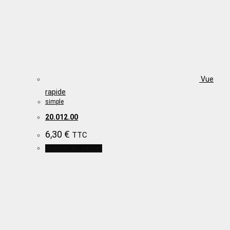
Vue
rapide
simple
20.012.00
6,30
€
TTC
Ajouter au panier