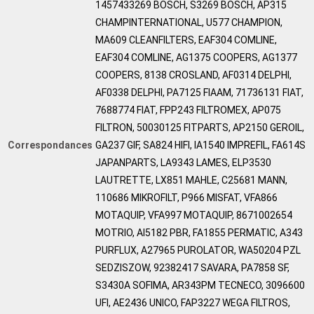
1457433269 BOSCH, S3269 BOSCH, AP315
CHAMPINTERNATIONAL, U577 CHAMPION,
MA609 CLEANFILTERS, EAF304 COMLINE,
EAF304 COMLINE, AG1375 COOPERS, AG1377
COOPERS, 8138 CROSLAND, AF0314 DELPHI,
AF0338 DELPHI, PA7125 FIAAM, 71736131 FIAT,
7688774 FIAT, FPP243 FILTROMEX, AP075
FILTRON, 50030125 FITPARTS, AP2150 GEROIL,
Correspondances
GA237 GIF, SA824 HIFI, IA1540 IMPREFIL, FA614S
JAPANPARTS, LA9343 LAMES, ELP3530
LAUTRETTE, LX851 MAHLE, C25681 MANN,
110686 MIKROFILT, P966 MISFAT, VFA866
MOTAQUIP, VFA997 MOTAQUIP, 8671002654
MOTRIO, AI5182 PBR, FA1855 PERMATIC, A343
PURFLUX, A27965 PUROLATOR, WA50204 PZL
SEDZISZOW, 92382417 SAVARA, PA7858 SF,
S3430A SOFIMA, AR343PM TECNECO, 3096600
UFI, AE2436 UNICO, FAP3227 WEGA FILTROS,