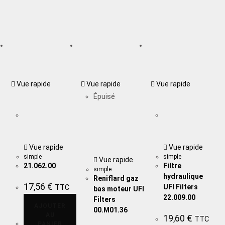
Vue rapide
Vue rapide
Vue rapide
Épuisé
Vue rapide
Vue rapide
simple
simple
Vue rapide
21.062.00
Filtre
simple
hydraulique
Reniflard gaz
17,56
€
UFI Filters
TTC
bas moteur UFI
22.009.00
Filters
AJOUTER
00.M01.36
AU
19,60
€
TTC
PANIER