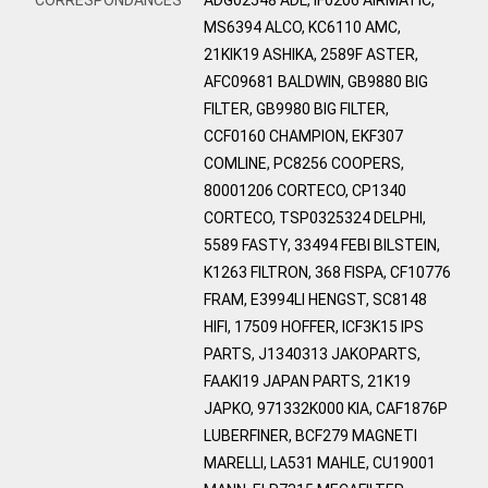
MS6394 ALCO, KC6110 AMC,
21KIK19 ASHIKA, 2589F ASTER,
AFC09681 BALDWIN, GB9880 BIG
FILTER, GB9980 BIG FILTER,
CCF0160 CHAMPION, EKF307
COMLINE, PC8256 COOPERS,
80001206 CORTECO, CP1340
CORTECO, TSP0325324 DELPHI,
5589 FASTY, 33494 FEBI BILSTEIN,
K1263 FILTRON, 368 FISPA, CF10776
FRAM, E3994LI HENGST, SC8148
HIFI, 17509 HOFFER, ICF3K15 IPS
PARTS, J1340313 JAKOPARTS,
FAAKI19 JAPAN PARTS, 21K19
JAPKO, 971332K000 KIA, CAF1876P
LUBERFINER, BCF279 MAGNETI
MARELLI, LA531 MAHLE, CU19001