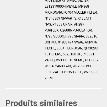
MANN, ELR7315 MECAFILTER,
28123190004 MEYLE, MP368
MICRONAIR, FC404 MULLER FILTER,
N1340309 NIPPARTS, K135A11
NPS, P1353 ONAIR, AH287
PURFLUX, C26086 PUROLATOR,
N795 SCUDO, H795 SIARIA, S3261C
SOFIMA, 91933494 SWAG, ACP976
TECFIL, E604 TECNOCAR, QFC0283
TJ FILTERS, 5326100 UFI, 715691
VALEO, V53300010 VEMO, AKX1987
WEGA, 24600 WIX, WP2006 WIX,
589F ZAFFO, P1353 ZELO, WZ1589F
ZERO
Produits similaires