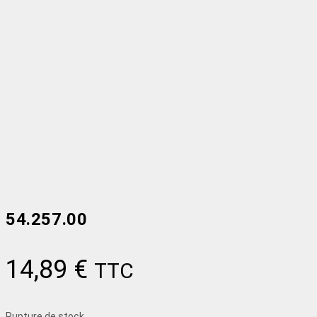
54.257.00
14,89
€
TTC
Rupture de stock