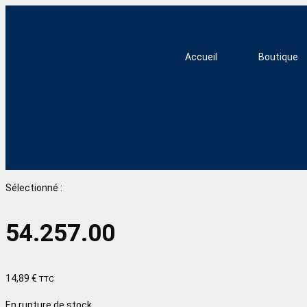
Accueil
Boutique
Sélectionné :
54.257.00
14,89
€
TTC
En rupture de stock