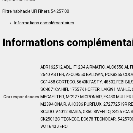
Filtre habitacle UFI Filters 54.257.00
Informations complémentaires
Informations complémenta
ADR162512 ADL, IF1234 AIRMATIC, ALC6558 AL FI
2640 ASTER, AFC09550 BALDWIN, PCK8355 COO
CC1458 CORTECO, 5640K FASTY, 48502 FEBI BILS
SC4071CA HIFI, 17557K HOFFER, LAK891 MAHLE
Correspondances
MECAFILTER, MC927 MICRONAIR, FK430 MULLER F
M2394 ONAIR, AHC386 PURFLUX, 272772519R R
SCUDO, V4012 SIARIA, G350 SIVENTO, S4257CA 
CK25012C TECNECO, EC678 TECNOCAR, 5425700 
WZ1640 ZERO