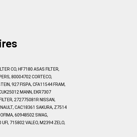
ires
LTER CO, HF7180 ASAS FILTER,
PERS, 80004702 CORTECO,
TEIN, 927 FISPA, CFA11544 FRAM,
, CUK25012 MANN, EKR7307
ILTER, 272775081R NISSAN,
ENAULT, CAC18361 SAKURA, Z7514
SOFIMA, 60948502 SWAG,
UFI, 715802 VALEO, M2394 ZELO,