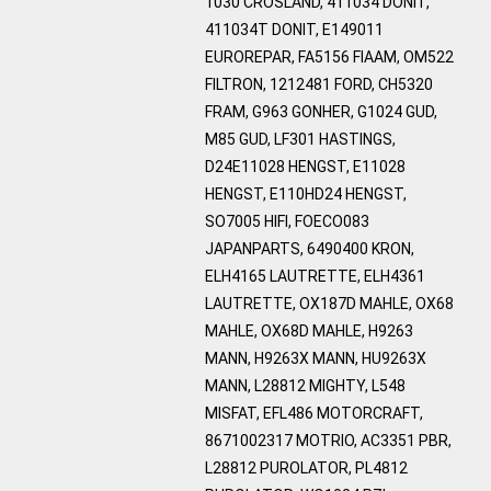
1030 CROSLAND, 411034 DONIT,
411034T DONIT, E149011
EUROREPAR, FA5156 FIAAM, OM522
FILTRON, 1212481 FORD, CH5320
FRAM, G963 GONHER, G1024 GUD,
M85 GUD, LF301 HASTINGS,
D24E11028 HENGST, E11028
HENGST, E110HD24 HENGST,
SO7005 HIFI, FOECO083
JAPANPARTS, 6490400 KRON,
ELH4165 LAUTRETTE, ELH4361
LAUTRETTE, OX187D MAHLE, OX68
MAHLE, OX68D MAHLE, H9263
MANN, H9263X MANN, HU9263X
MANN, L28812 MIGHTY, L548
MISFAT, EFL486 MOTORCRAFT,
8671002317 MOTRIO, AC3351 PBR,
L28812 PUROLATOR, PL4812