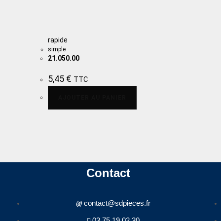
rapide
simple
21.050.00
5,45
€
TTC
AJOUTER AU PANIER
Contact
contact@sdpieces.fr
03.75.19.02.30